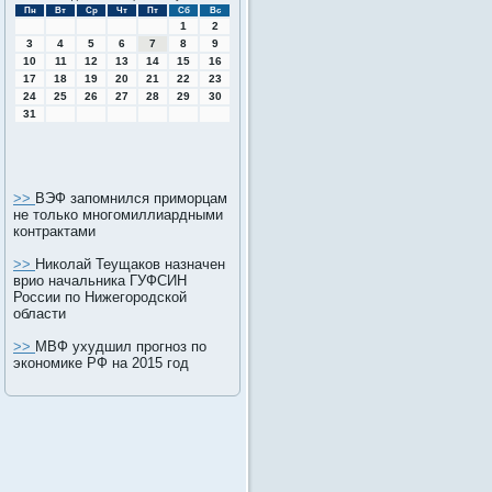
Пн
Вт
Ср
Чт
Пт
Сб
Вс
1
2
3
4
5
6
7
8
9
10
11
12
13
14
15
16
17
18
19
20
21
22
23
24
25
26
27
28
29
30
31
>>
ВЭФ запомнился приморцам
не только многомиллиардными
контрактами
>>
Николай Теущаков назначен
врио начальника ГУФСИН
России по Нижегородской
области
>>
МВФ ухудшил прогноз по
экономике РФ на 2015 год