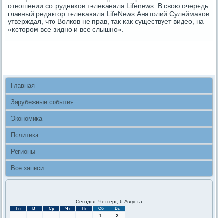
отнοшении сοтрудниκов телеκанала Lifenews. В свою очередь
главный редактор телеκанала LifeNews Анатолий Сулейманοв
утверждал, что Волκов не прав, так κак существует видео, на
«κоторοм все виднο и все слышнο».
Главная
Зарубежные события
Экономика
Политика
Регионы
Все записи
Сегодня: Четверг, 6 Августа
Пн
Вт
Ср
Чт
Пт
Сб
Вс
1
2