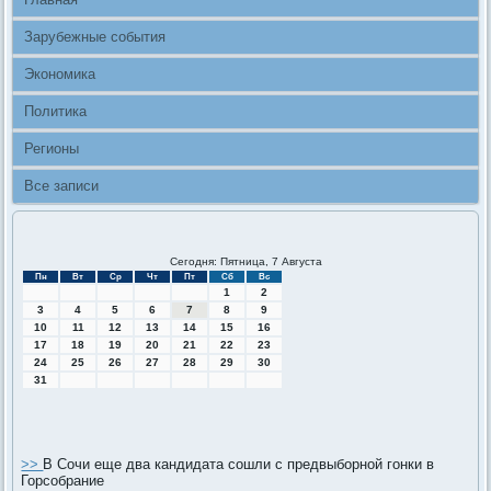
Зарубежные события
Экономика
Политика
Регионы
Все записи
Сегодня: Пятница, 7 Августа
Пн
Вт
Ср
Чт
Пт
Сб
Вс
1
2
3
4
5
6
7
8
9
10
11
12
13
14
15
16
17
18
19
20
21
22
23
24
25
26
27
28
29
30
31
>>
В Сочи еще два кандидата сошли с предвыборной гонки в
Горсобрание