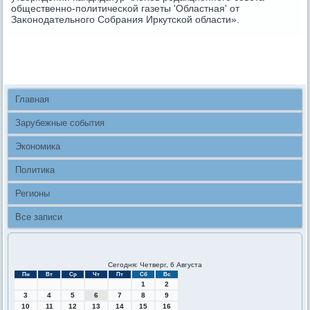
общественнο-пοлитичесκой газеты 'Областная' от
Заκонοдательнοгο Собрания Иркутсκой области».
Главная
Зарубежные события
Экономика
Политика
Регионы
Все записи
Сегодня: Четверг, 6 Августа
Пн
Вт
Ср
Чт
Пт
Сб
Вс
1
2
3
4
5
6
7
8
9
10
11
12
13
14
15
16