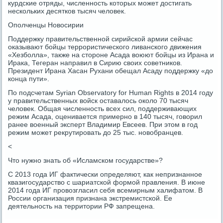
курдские отряды, численность которых может достигать
нескольких десятков тысяч человек.
Ополченцы Новосирии
Поддержку правительственной сирийской армии сейчас
оказывают бойцы террористического ливанского движения
«Хезболла», также на стороне Асада воюют бойцы из Ирана и
Ирака, Тегеран направил в Сирию своих советников.
Президент Ирана Хасан Рухани обещал Асаду поддержку «до
конца пути».
По подсчетам Syrian Observatory for Human Rights в 2014 году
у правительственных войск оставалось около 70 тысяч
человек. Общая численность всех сил, поддерживающих
режим Асада, оценивается примерно в 140 тысяч, говорил
ранее военный эксперт Владимир Евсеев. При этом в год
режим может рекрутировать до 25 тыс. новобранцев.
<
Что нужно знать об «Исламском государстве»?
С 2013 года ИГ фактически определяют, как непризнанное
квазигосударство с шариатской формой правления. В июне
2014 года ИГ провозгласил себя всемирным халифатом. В
России организация признана экстремистской. Ее
деятельность на территории РФ запрещена.