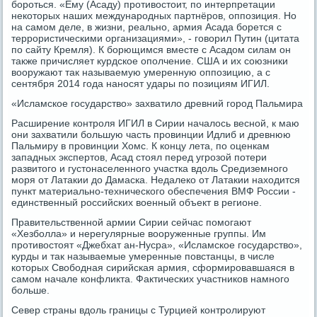
бороться. «Ему (Асаду) противостоит, по интерпретации
некоторых наших международных партнёров, оппозиция. Но
на самом деле, в жизни, реально, армия Асада борется с
террористическими организациями», - говорил Путин (цитата
по сайту Кремля). К борющимся вместе с Асадом силам он
также причисляет курдское ополчение. США и их союзники
вооружают так называемую умеренную оппозицию, а с
сентября 2014 года наносят удары по позициям ИГИЛ.
«Исламское государство» захватило древний город Пальмира
Расширение контроля ИГИЛ в Сирии началось весной, к маю
они захватили большую часть провинции Идлиб и древнюю
Пальмиру в провинции Хомс. К концу лета, по оценкам
западных экспертов, Асад стоял перед угрозой потери
развитого и густонаселенного участка вдоль Средиземного
моря от Латакии до Дамаска. Недалеко от Латакии находится
пункт материально-технического обеспечения ВМФ России -
единственный российских военный объект в регионе.
Правительственной армии Сирии сейчас помогают
«Хезболла» и нерегулярные вооруженные группы. Им
противостоят «Джебхат ан-Нусра», «Исламское государство»,
курды и так называемые умеренные повстанцы, в числе
которых Свободная сирийская армия, сформировавшаяся в
самом начале конфликта. Фактических участников намного
больше.
Север страны вдоль границы с Турцией контролируют