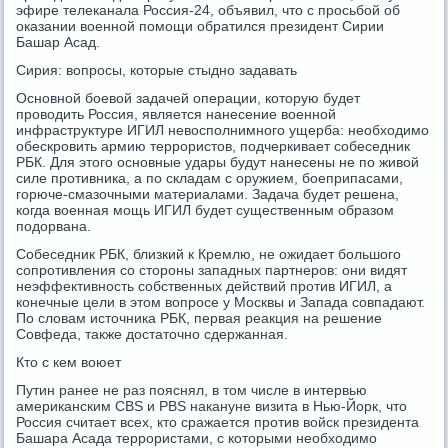
эфире телеканала Россия-24, объявил, что с просьбой об
оказании военной помощи обратился президент Сирии
Башар Асад.
Сирия: вопросы, которые стыдно задавать
Основной боевой задачей операции, которую будет
проводить Россия, является нанесение военной
инфраструктуре ИГИЛ невосполнимного ущерба: необходимо
обескровить армию террористов, подчеркивает собеседник
РБК. Для этого основные удары будут нанесены не по живой
силе противника, а по складам с оружием, боеприпасами,
горюче-смазочными материалами. Задача будет решена,
когда военная мощь ИГИЛ будет существенным образом
подорвана.
Собеседник РБК, близкий к Кремлю, не ожидает большого
сопротивления со стороны западных партнеров: они видят
неэффективность собственных действий против ИГИЛ, а
конечные цели в этом вопросе у Москвы и Запада совпадают.
По словам источника РБК, первая реакция на решение
Совфеда, также достаточно сдержанная.
Кто с кем воюет
Путин ранее не раз пояснял, в том числе в интервью
американским CBS и PBS накануне визита в Нью-Йорк, что
Россия считает всех, кто сражается против войск президента
Башара Асада террористами, с которыми необходимо