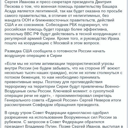
Сергея Иванова и пресс-секретаря президента Дмитрия
Пескова о том, что военная помощь правительству Башара
Асада является легитимной, так как будет оказана по просьбе
самого правительства, в отличие от нелигитимных, без
мандата ООН и ближневосточных правительств, действий
США и их союзников. Собеседник РБК подчеркнул, что
российская помощь будет гораздо более эффективна,
поскольку ВВС РФ будут действовать в тесной координации с
регулярной армией Сирии. Кроме того, и руководство Ирака
пошло на координацию с Москвой в этом вопросе.
Разведка США сообщила о готовности России начать
воздушную операцию в Сирии
«Если мы не хотим активизации террористической угрозы
внутри России (не будем забывать, что на стороне ИГ воюют
несколько тысяч наших граждан), если не хотим столкнуться с
потоком беженцев, то нам необходимо принимать
превентивные меры. Поэтому для противодействия
терроризму на территории Сирии будут привлечены Военно-
Воздушные силы России. Ключевой момент: о сухопутной
операции речи не идет», - прокомментировал секретарь
Генерального совета «Единой России» Сергей Неверов итоги
рассмотрения Совфедом обращения президента.
В среду утром Совет Федерации единогласно одобрил
разрешение на использование Вооруженных сил России за
рубежом. С запросом в Совет Федерации обратился
президент Владимир Путин. Позже Сергей Иванов, выступая в