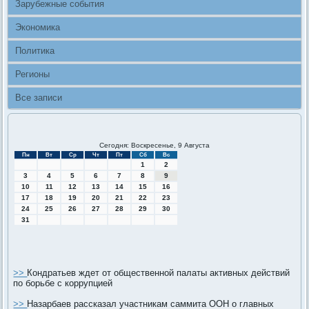
Зарубежные события
Экономика
Политика
Регионы
Все записи
Сегодня: Воскресенье, 9 Августа
Пн
Вт
Ср
Чт
Пт
Сб
Вс
1
2
3
4
5
6
7
8
9
10
11
12
13
14
15
16
17
18
19
20
21
22
23
24
25
26
27
28
29
30
31
>>
Кондратьев ждет от общественной палаты активных действий
по борьбе с коррупцией
>>
Назарбаев рассказал участникам саммита ООН о главных