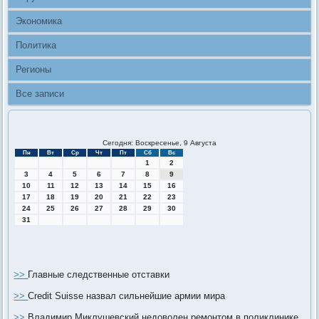
Экономика
Политика
Регионы
Все записи
Сегодня: Воскресенье, 9 Августа
Пн
Вт
Ср
Чт
Пт
Сб
Вс
1
2
3
4
5
6
7
8
9
10
11
12
13
14
15
16
17
18
19
20
21
22
23
24
25
26
27
28
29
30
31
>>
Главные следственные отставки
>>
Credit Suisse назвал сильнейшие армии мира
>>
Владимир Миклушевский недоволен ремонтом в поликлинике