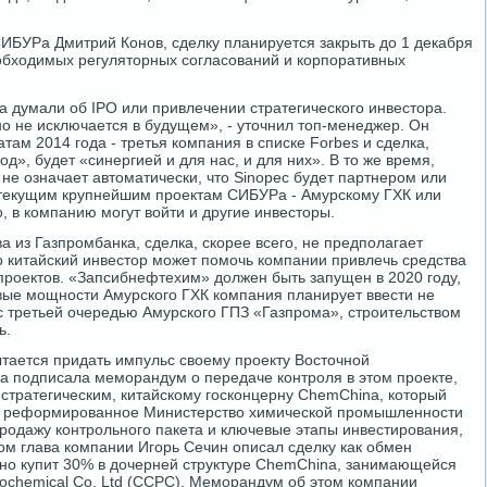
ИБУРа Дмитрий Конов, сделку планируется закрыть до 1 декабря
обходимых регуляторных согласований и корпоративных
а думали об IPO или привлечении стратегического инвестора.
но не исключается в будущем», - уточнил топ-менеджер. Он
атам 2014 года - третья компания в списке Forbes и сделка,
д», будет «синергией и для нас, и для них». В то же время,
не означает автоматически, что Sinopec будет партнером или
текущим крупнейшим проектам СИБУРа - Амурскому ГХК или
, в компанию могут войти и другие инвесторы.
 из Газпромбанка, сделка, скорее всего, не предполагает
о китайский инвестор может помочь компании привлечь средства
проектов. «Запсибнефтехим» должен быть запущен в 2020 году,
рвые мощности Амурского ГХК компания планирует ввести не
с третьей очередью Амурского ГПЗ «Газпрома», строительством
ь.
ытается придать импульс своему проекту Восточной
а подписала меморандум о передаче контроля в этом проекте,
 стратегическим, китайскому госконцерну ChemChina, который
й реформированное Министерство химической промышленности
одажу контрольного пакета и ключевые этапы инвестирования,
ом глава компании Игорь Сечин описал сделку как обмен
но купит 30% в дочерней структуре ChemChina, занимающейся
ochemical Co. Ltd (CCPC). Меморандум об этом компании