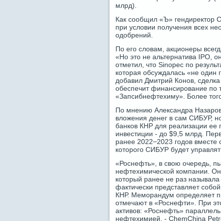
млрд).
Как сообщил «Ъ» гендиректор С
при условии получения всех не
одобрений.
По его словам, акционеры всегд
«Но это не альтернатива IPO, о
отметил, что Sinopec по результ
которая обсуждалась «не один го
добавил Дмитрий Конов, сделка 
обеспечит финансирование по 
«Запсибнефтехиму». Более того
По мнению Александра Назарова
вложения денег в сам СИБУР, н
банков КНР для реализации ее 
инвестиции - до $9,5 млрд. Пе
ранее 2022−2023 годов вместе 
которого СИБУР будет управлят
«Роснефть», в свою очередь, п
нефтехимической компании. Он
который ранее не раз называла
фактически представляет собо
КНР. Меморандум определяет пр
отмечают в «Роснефти». При эт
активов: «Роснефть» параллель
нефтехимией, - ChemChina Petr