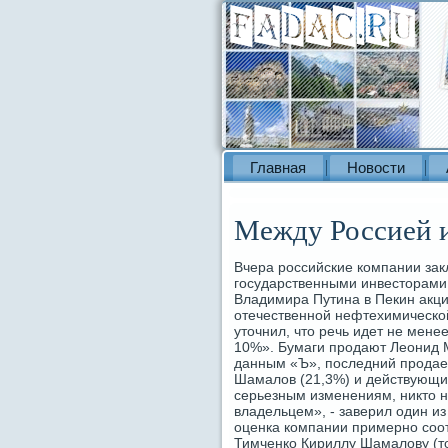
Главная
Новости
Между Россией и
Вчера российские компании зак
государственными инвесторами
Владимира Путина в Пекин акц
отечественной нефтехимической
уточнил, что речь идет не менее
10%». Бумаги продают Леонид М
данным «Ъ», последний продае
Шамалов (21,3%) и действующий
серьезным изменениям, никто н
владельцем», - заверил один из
оценка компании примерно соот
Тимченко Кириллу Шамалову (то