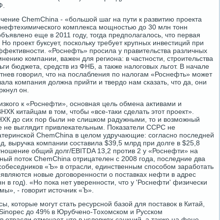
Ф.
ение ChemChina - «большой шаг на пути к развитию проекта
 нефтехимического комплекса мощностью до 30 млн тонн
бъявлено еще в 2011 году, тогда предполагалось, что первая
. Но проект буксует, поскольку требует крупных инвестиций при
ффективности. «Роснефть» просила у правительства различных
 мнению компании, важен для региона: в частности, строительства
ги бюджета, средств из ФНБ, а также налоговых льгот. В начале
тнев говорил, что на послабления по налогам «Роснефть» может
чала компания должна прийти и твердо нам сказать, что да, они
ркнул он.
изкого к «Роснефти», основная цель обмена активами и
НХК китайцам в том, чтобы «все-таки сделать этот проект».
НХК до сих пор были не слишком радужными, то и возможный
е не выглядит привлекательным. Показатели CCPC не
материнской ChemChina в целом удручающие: согласно последней
од, выручка компании составила $39,5 млрд при долге в $25,8
тношение общий долг/EBITDA 13,2 против 2 у «Роснефти» на
жный поток ChemChina отрицателен с 2008 года, последние два
собеседников «Ъ» в отрасли, единственным способом заработать
 являются новые договоренности о поставках нефти в адрес
 в год). «Но пока нет уверенности, что у 'Роснефти' физически
ы», - говорит источник «Ъ».
ы, которые могут стать ресурсной базой для поставок в Китай,
Sinopec до 49% в Юрубчено-Тохомском и Русском
 отрасли отмечает, что в условиях санкций, а также на фоне