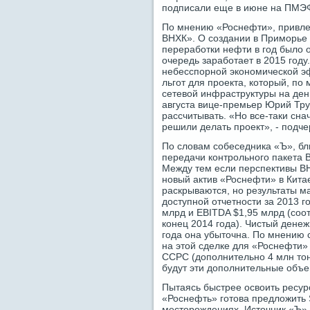
подписали еще в июне на ПМЭ
По мнению «Роснефти», привлеч
ВНХК». О создании в Приморье
переработки нефти в год было о
очередь заработает в 2015 году
небесспорной экономической э
льгот для проекта, который, по
сетевой инфраструктуры на день
августа вице-премьер Юрий Тру
рассчитывать. «Но все-таки сна
решили делать проект», - подче
По словам собеседника «Ъ», бл
передачи контрольного пакета В
Между тем если перспективы В
новый актив «Роснефти» в Кита
раскрываются, но результаты 
доступной отчетности за 2013 г
млрд и EBITDA $1,95 млрд (соо
конец 2014 года). Чистый дене
года она убыточна. По мнению 
на этой сделке для «Роснефти»
CCPC (дополнительно 4 млн тонн
будут эти дополнительные объем
Пытаясь быстрее освоить ресурс
«Роснефть» готова предложить 
месторождениях. Источник «Ъ» в