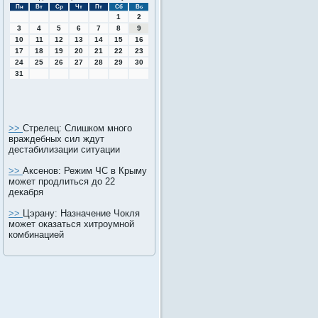
Пн
Вт
Ср
Чт
Пт
Сб
Вс
1
2
3
4
5
6
7
8
9
10
11
12
13
14
15
16
17
18
19
20
21
22
23
24
25
26
27
28
29
30
31
>>
Стрелец: Слишком много
враждебных сил ждут
дестабилизации ситуации
>>
Аксенов: Режим ЧС в Крыму
может продлиться до 22
декабря
>>
Цэрану: Назначение Чокля
может оказаться хитроумной
комбинацией