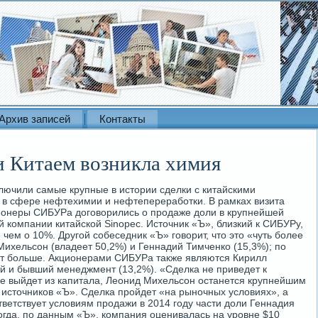
Архив записей
Контакты
 Китаем возникла химия
лючили самые крупные в истории сделки с китайскими
 в сфере нефтехимии и нефтепереработки. В рамках визита
ионеры СИБУРа договорились о продаже доли в крупнейшей
 компании китайской Sinopec. Источник «Ъ», близкий к СИБУРу,
 чем о 10%. Другой собеседник «Ъ» говорит, что это «чуть более
ихельсон (владеет 50,2%) и Геннадий Тимченко (15,3%); по
т больше. Акционерами СИБУРа также являются Кирилл
 и бывший менеджмент (13,2%). «Сделка не приведет к
е выйдет из капитала, Леонид Михельсон останется крупнейшим
 источников «Ъ». Сделка пройдет «на рыночных условиях», а
ветствует условиям продажи в 2014 году части доли Геннадия
гда, по данным «Ъ», компания оценивалась на уровне $10