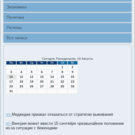
Экономика
Политика
Регионы
Все записи
Сегодня: Понедельник, 10 Августа
Пн
Вт
Ср
Чт
Пт
Сб
Вс
1
2
3
4
5
6
7
8
9
10
11
12
13
14
15
16
17
18
19
20
21
22
23
24
25
26
27
28
29
30
31
>>
Медведев призвал отказаться от стратегии выживания
>>
Венгрия может ввести 15 сентября чрезвычайное положение
из-за ситуации с беженцами